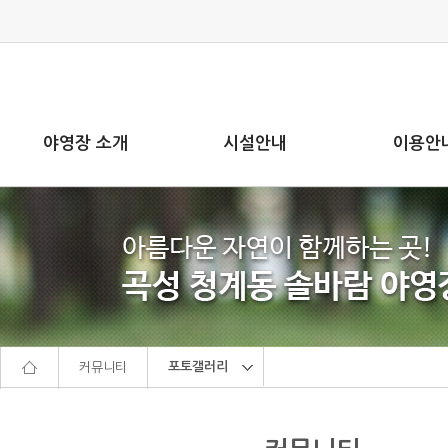
본문으로 바로가기
주메뉴 바로가기
야영장 소개
시설안내
이용안
포토갤러리
커뮤니티