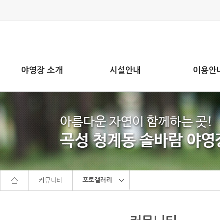
본문으로 바로가기
주메뉴 바로가기
야영장 소개
시설안내
이용안
포토갤러리
커뮤니티