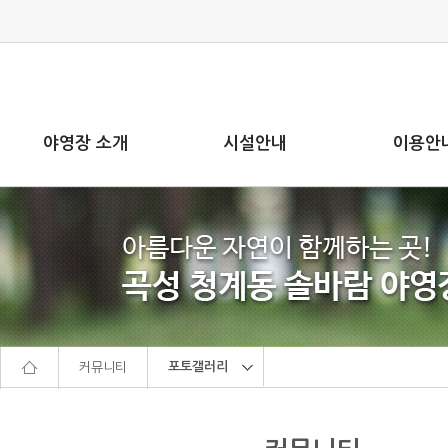
본문으로 바로가기
주메뉴 바로가기
야영장 소개
시설안내
이용안
포토갤러리
커뮤니티