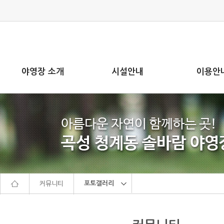
본문으로 바로가기
주메뉴 바로가기
야영장 소개
시설안내
이용안
포토갤러리
커뮤니티