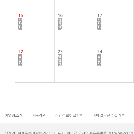
15
16
17
22
23
24
야영장소개
이용약관
개인정보취급방침
이메일무단수집거부
상호명: 청계동솔바람야영장 / 대표자: 임미경 / 사업자등록번호: 510-09-5218