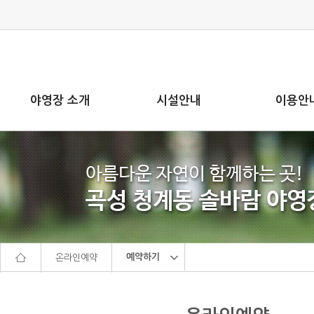
본문으로 바로가기
주메뉴 바로가기
야영장 소개
시설안내
이용안
예약하기
온라인예약