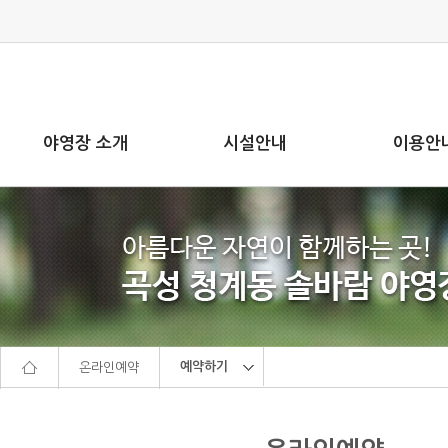
본문으로 바로가기
주메뉴 바로가기
야영장 소개
시설안내
이용안
예약하기
온라인예약