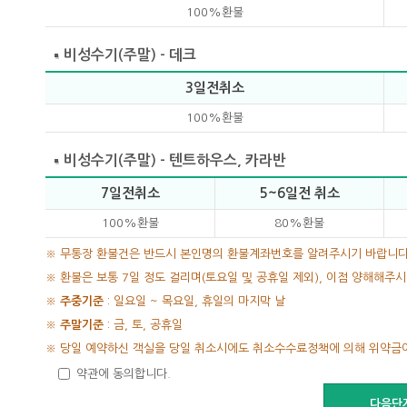
100%환불
비성수기(주말) - 데크
3일전취소
100%환불
비성수기(주말) - 텐트하우스, 카라반
7일전취소
5~6일전 취소
100%환불
80%환불
※ 무통장 환불건은 반드시 본인명의 환불계좌번호를 알려주시기 바랍니다
※ 환불은 보통 7일 정도 걸리며(토요일 및 공휴일 제외), 이점 양해해주
※
주중기준
: 일요일 ~ 목요일, 휴일의 마지막 날
※
주말기준
: 금, 토, 공휴일
※ 당일 예약하신 객실을 당일 취소시에도 취소수수료정책에 의해 위약금이
약관에 동의합니다.
다음단